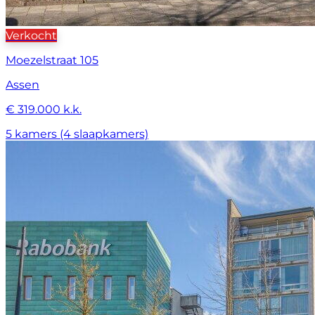
Verkocht
Moezelstraat 105
Assen
€ 319.000 k.k.
5 kamers (4 slaapkamers)