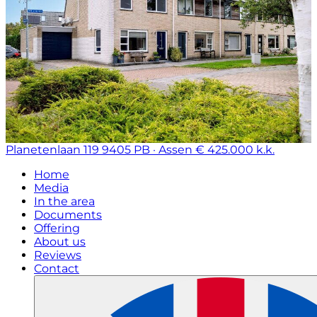
Planetenlaan 119
9405 PB · Assen
€ 425.000 k.k.
Home
Media
In the area
Documents
Offering
About us
Reviews
Contact