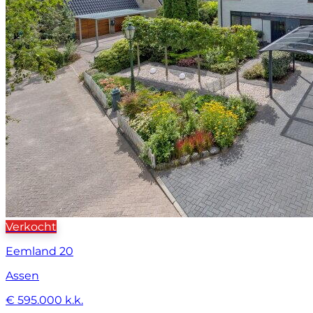
Verkocht
Eemland 20
Assen
€ 595.000 k.k.