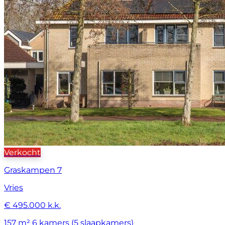
Verkocht
Graskampen 7
Vries
€ 495.000 k.k.
157 m²
6 kamers (5 slaapkamers)