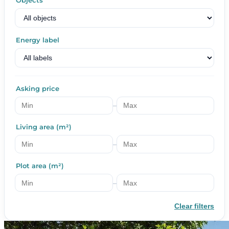
Objects
Energy label
Asking price
–
Living area (m²)
–
Plot area (m²)
–
Clear filters