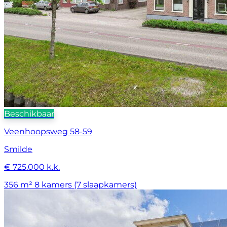
Beschikbaar
Veenhoopsweg 58-59
Smilde
€ 725.000 k.k.
356 m²
8 kamers (7 slaapkamers)