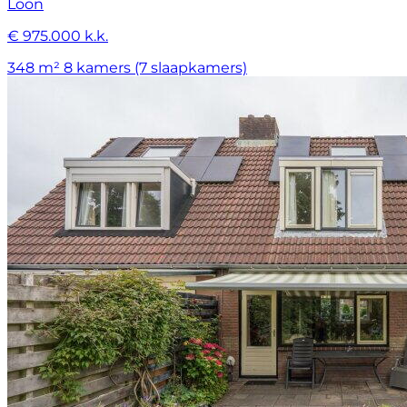
Loon
€ 975.000 k.k.
348 m²
8 kamers (7 slaapkamers)