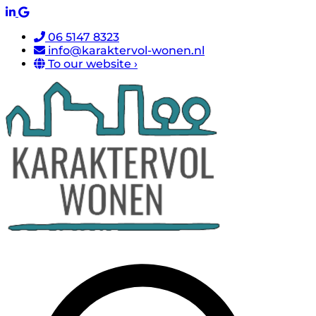
06 5147 8323
info@karaktervol-wonen.nl
To our website ›