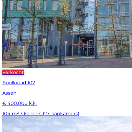
Verkocht
Apollopad 102
Assen
€ 400.000 k.k.
104 m²
3 kamers (2 slaapkamers)