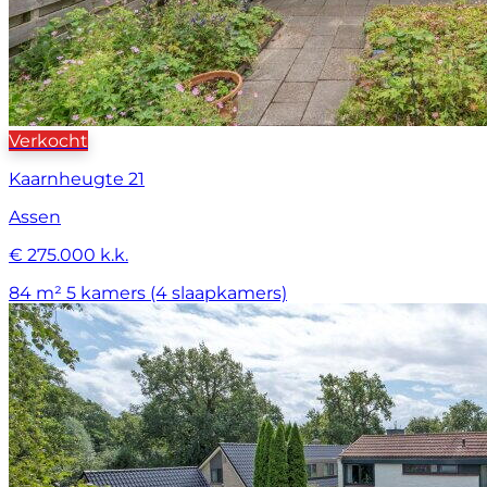
Verkocht
Kaarnheugte 21
Assen
€ 275.000 k.k.
84 m²
5 kamers (4 slaapkamers)