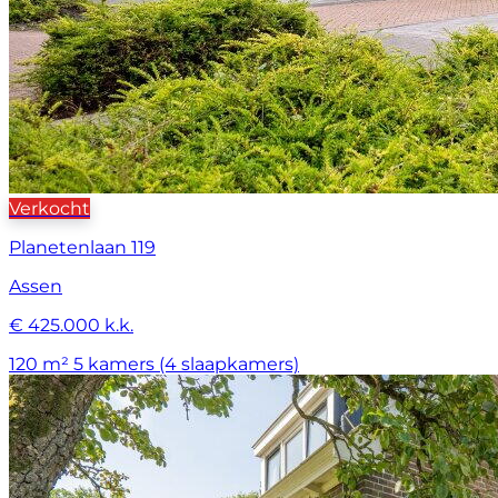
Verkocht
Planetenlaan 119
Assen
€ 425.000 k.k.
120 m²
5 kamers (4 slaapkamers)