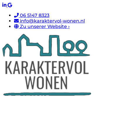
06 5147 8323
info@karaktervol-wonen.nl
Zu unserer Website ›